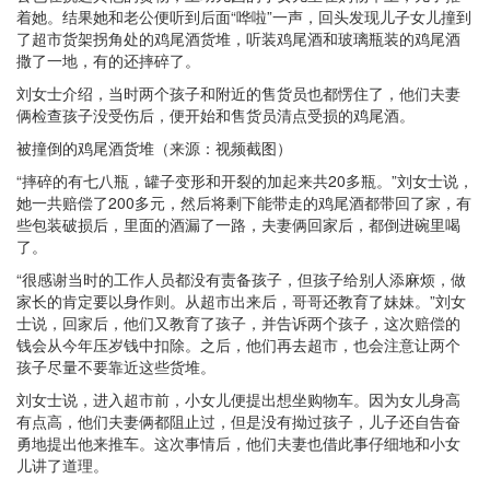
着她。结果她和老公便听到后面“哗啦”一声，回头发现儿子女儿撞到
了超市货架拐角处的鸡尾酒货堆，听装鸡尾酒和玻璃瓶装的鸡尾酒
撒了一地，有的还摔碎了。
刘女士介绍，当时两个孩子和附近的售货员也都愣住了，他们夫妻
俩检查孩子没受伤后，便开始和售货员清点受损的鸡尾酒。
被撞倒的鸡尾酒货堆（来源：视频截图）
“摔碎的有七八瓶，罐子变形和开裂的加起来共20多瓶。”刘女士说，
她一共赔偿了200多元，然后将剩下能带走的鸡尾酒都带回了家，有
些包装破损后，里面的酒漏了一路，夫妻俩回家后，都倒进碗里喝
了。
“很感谢当时的工作人员都没有责备孩子，但孩子给别人添麻烦，做
家长的肯定要以身作则。从超市出来后，哥哥还教育了妹妹。”刘女
士说，回家后，他们又教育了孩子，并告诉两个孩子，这次赔偿的
钱会从今年压岁钱中扣除。之后，他们再去超市，也会注意让两个
孩子尽量不要靠近这些货堆。
刘女士说，进入超市前，小女儿便提出想坐购物车。因为女儿身高
有点高，他们夫妻俩都阻止过，但是没有拗过孩子，儿子还自告奋
勇地提出他来推车。这次事情后，他们夫妻也借此事仔细地和小女
儿讲了道理。