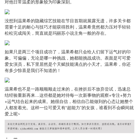
对他日常温柔的形象较为印象深刻。
没想到温果希的隐藏综艺技能在节目首期就展露无遗，许多关卡都
需要十足的耐心与技巧才能获得胜利，温果希竟然都力压对手轻轻
松松完成闯关，简直就是玛丽苏小说主角一般的存在。
如果只是两三个项目成功了，温果希都只会给人们留下运气好的印
象。可偏偏，无论是哪一种挑战，她都能挑战成功。表面是可可爱
爱女演员，私下里居然是个天赋技能满点的小天才。温果希，你还
有多少惊喜是我们不知道的！
温果希也不是一路顺顺顺走过来的，在挫折后不放弃尝试，迅速总
结经验重新再来…这些都是她对待每一次新事物的观察+专注+努力
+运气结合起来的成果。她很自信，相信自己能做到的心态让她整个
人都发着光。这样一位可爱又有“超能力”的女孩，谁看到不会瞬间就
爱上呢~