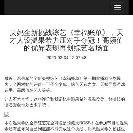
央妈全新挑战综艺《幸福账单》，天
才人设温果希力压对手夺冠！高颜值
的优异表现再创综艺名场面
2023-02-04 12:07:48
最近，温果希的全新央视综艺《幸福账单》第一期首播就突然爆
火，全网对她的评价一下子全变成：综艺天选之女、天赋异禀游戏
选手、高颜值综艺人等等。
让人不禁奇怪，这些评价和我记忆中温果希的温温柔柔、好演技的
演员形象也差太多了吧！
本次温果希的全新综艺完全可说是隐藏大BOSS！在参加节目前温果
希还有点怀疑自己到底能不能完成这个挑战，熟悉温果希的粉丝也