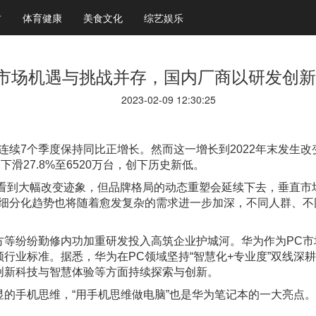
财
体育健康
美食文化
综艺娱乐
C市场机遇与挑战并存，国内厂商以研发创
2023-02-09 12:30:25
7个季度保持同比正增长。然而这一增长到2022年末发生改变，市
滑27.8%至6520万台，创下历史新低。
未看到大幅改变迹象，但品牌格局的动态重塑会延续下去，垂直市
场细分化趋势也将随着愈发复杂的需求进一步加深，不同人群、不
方等纷纷勤修内功加重研发投入高筑企业护城河。华为作为PC市
行业标准。据悉，华为在PC领域坚持“智慧化+专业度”双线深
创新科技与智慧体验等方面持续探索与创新。
的手机思维，“用手机思维做电脑”也是华为笔记本的一大亮点。