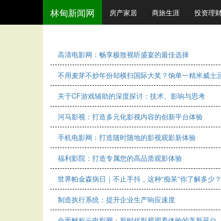
林甸新闻网
房产家居
商旅生涯
投资理
高清电影网：畅享极致视听盛宴的最佳选择
不用麦芽不炒年份却横扫国际大奖？饷单一精米威士
关于CF游戏辅助的深度探讨：技术、影响与思考
河马影视：打造多元化影视内容的创新平台体验
手机电影网：打造随时随地的影视观影新体验
福利影院：打造专属您的高品质观影体验
世界帕金森病日｜不止手抖，这种“痴呆”你了解多少
制造执行系统：提升企业生产响应速度
全面解析云电影网：新时代影视观看体验的革新平台